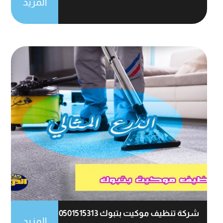
المزيد
شركة تنظيف موكيت بتبوك 0501515313
المزيد