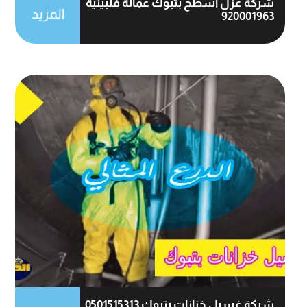
شركة عزل اسطح بتبوك عمالة فلبينية
المزيد
920001963
شركة غسيل خزانات بتبوك 0501515313