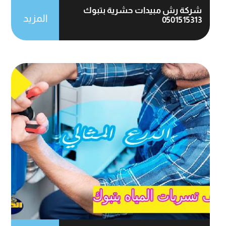
شركة رش مبيدات حشرية بتبوك
المزيد
0501515313