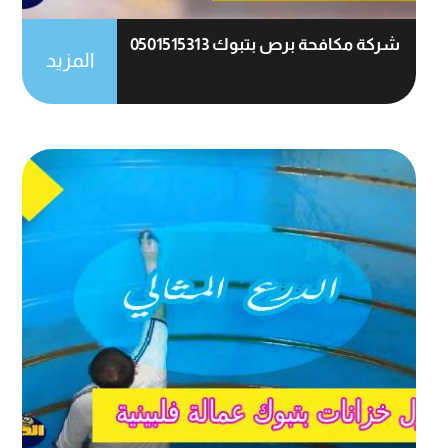
شركة مكافحة برص بتبوك 0501515313
المزيد