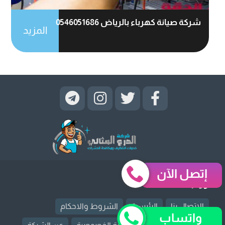
شركة صيانة كهرباء بالرياض 0546051686
المزيد
إتصل الآن
روابط قد تهمك
الإتصال بنا
الرئيسية
الشروط والاحكام
واتساب