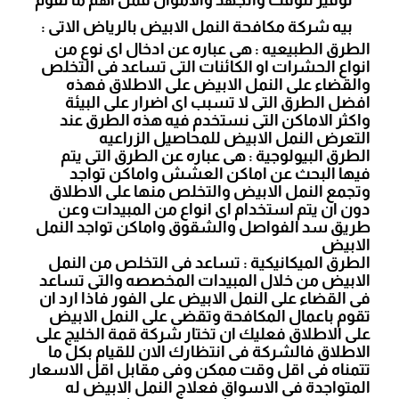
توفير للوقت والجهد والاموال فمن اهم ما تقوم
بيه شركة مكافحة النمل الابيض بالرياض الاتى :
الطرق الطبيعيه : هى عباره عن ادخال اى نوع من
انواع الحشرات او الكائنات التى تساعد فى التخلص
والقضاء على النمل الابيض على الاطلاق فهذه
افضل الطرق التى لا تسبب اى اضرار على البيئة
واكثر الاماكن التى نستخدم فيه هذه الطرق عند
التعرض النمل الابيض للمحاصيل الزراعيه
الطرق البيولوجية : هى عباره عن الطرق التى يتم
فيها البحث عن اماكن العشش واماكن تواجد
وتجمع النمل الابيض والتخلص منها على الاطلاق
دون ان يتم استخدام اى انواع من المبيدات وعن
طريق سد الفواصل والشقوق واماكن تواجد النمل
الابيض
الطرق الميكانيكية : تساعد فى التخلص من النمل
الابيض من خلال المبيدات المخصصه والتى تساعد
فى القضاء على النمل الابيض على الفور فاذا ارد ان
تقوم باعمال المكافحة وتقضى على النمل الابيض
على الاطلاق فعليك ان تختار شركة قمة الخليج على
الاطلاق فالشركة فى انتظارك الان للقيام بكل ما
تتمناه فى اقل وقت ممكن وفى مقابل اقل الاسعار
المتواجدة فى الاسواق فعلاج النمل الابيض له