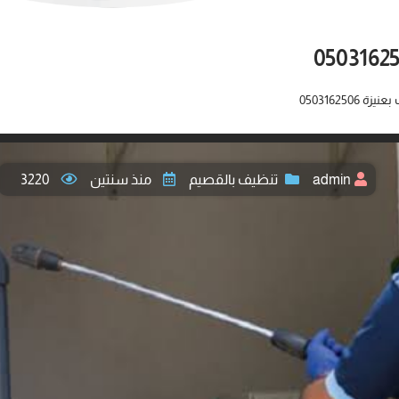
050316250
admin
تنظيف بالقصيم
منذ سنتين
3220