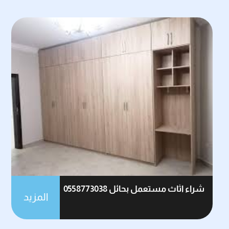
شراء اثاث مستعمل بحائل 0558773038
المزيد