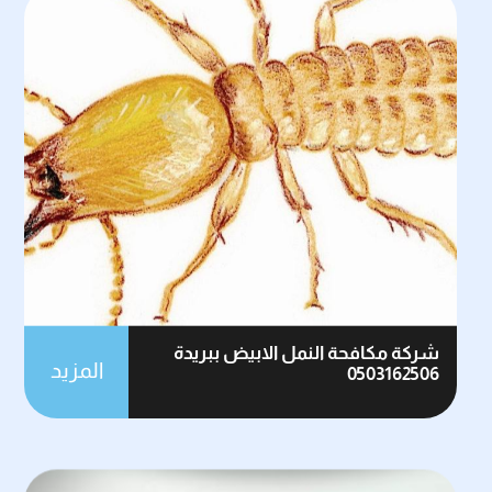
شركة مكافحة النمل الابيض ببريدة
المزيد
0503162506