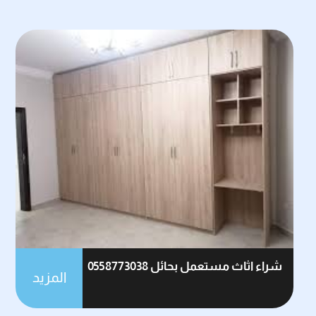
شراء اثاث مستعمل بحائل 0558773038
المزيد