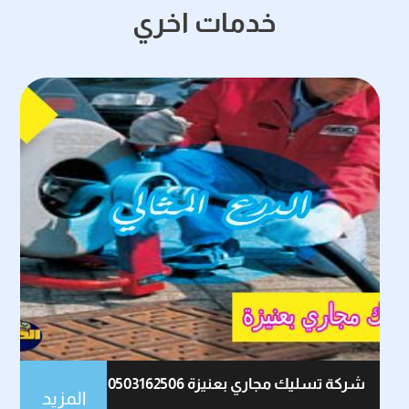
خدمات اخري
شركة تسليك مجاري بعنيزة 0503162506
المزيد