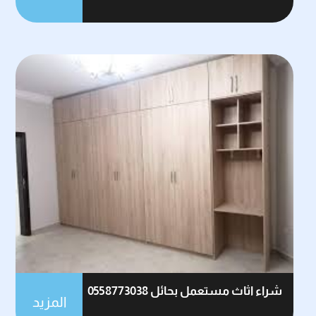
شراء اثاث مستعمل بحائل 0558773038
المزيد