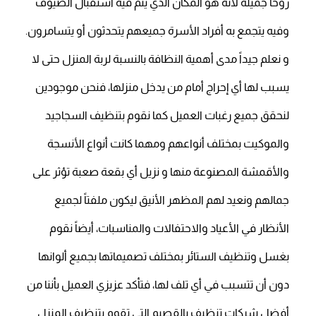
روحاً جميلة لأنه هو المكان الذي يتم فيه استقبال الضيوف
وفيه يتجمع به أفراد الأسرة جميعهم يتحدثون أو يتسامرون.
و نعلم جيداً مدى أهمية النظافة بالنسبة لربة المنزل حتى لا
يسبب لها أي إحراج أمام من يدخل منزلها، فنحن موجودين
لنحقق جميع رغبات العميل كما نقوم بتنظيف السجاجيد
والموكيت بمختلف أنواعهم ومهما كانت أنواع الأنسجة
والأقمشة المصنوعة منها و نزيل أي بقعة صعبة تؤثر على
جمالهم ونعيد لهم المظهر الأنيق ليكون ملفتاً لجميع
الأنظار في الأعياد والاحتفالات والمناسبات، أيضاً نقوم
بغسل وتنظيف الستائر بمختلف تصميماتها بجميع ألوانها
دون أن تتسبب في أي تلف لها، فتأكد عزيزي العميل بأننا من
أفضل شركات تنظيف بالقصيم التي تقوم بتنظيف المنزل