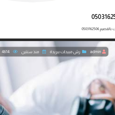
م 0503162506
admin
رش مبيدات ببريدة
منذ سنتين
4614