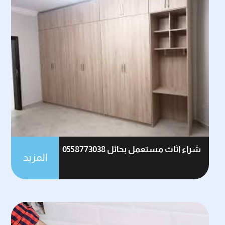
شراء اثاث مستعمل بحائل 0558773038
المزيد