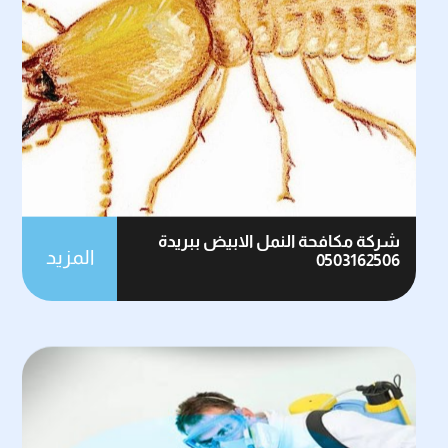
شركة مكافحة النمل الابيض ببريدة
المزيد
0503162506