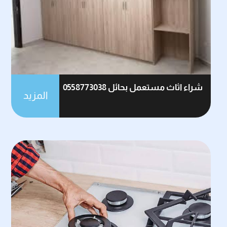
شراء اثاث مستعمل بحائل 0558773038
المزيد