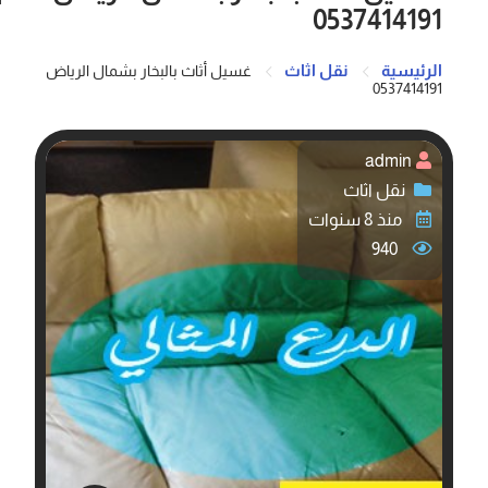
0537414191
الرئيسية
نقل اثاث
غسيل أثاث بالبخار بشمال الرياض
0537414191
admin
نقل اثاث
منذ 8 سنوات
940