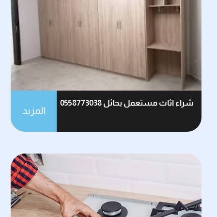
شراء اثاث مستعمل بحائل 0558773038
المزيد