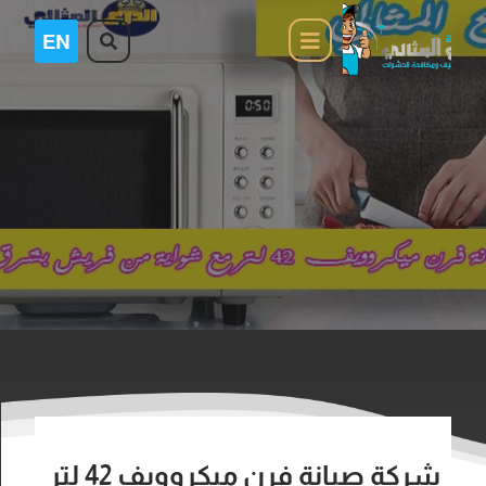
شركة صيانة فرن ميكروويف 42 لتر