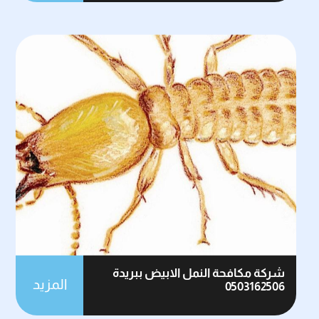
شركة مكافحة النمل الابيض ببريدة
المزيد
0503162506