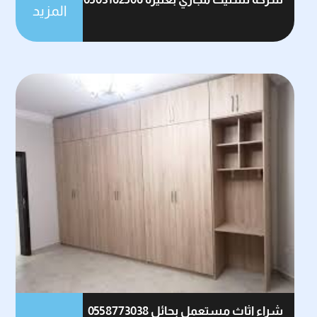
المزيد
شراء اثاث مستعمل بحائل 0558773038