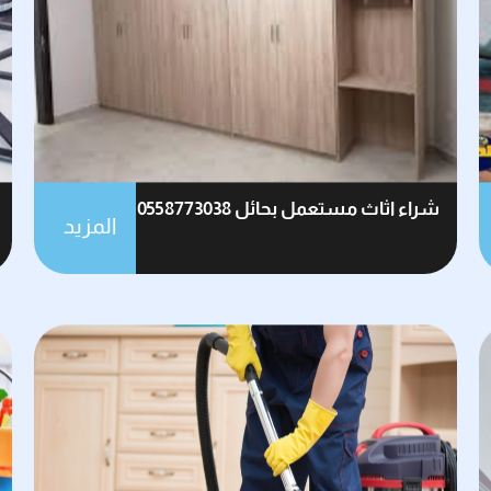
شراء اثاث مستعمل بحائل 0558773038
المزيد