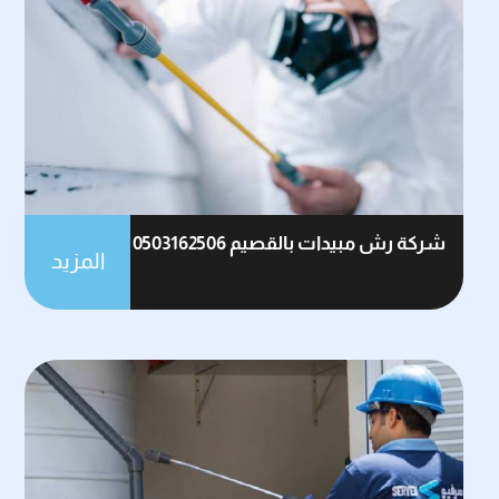
شركة رش مبيدات بالقصيم 0503162506
المزيد