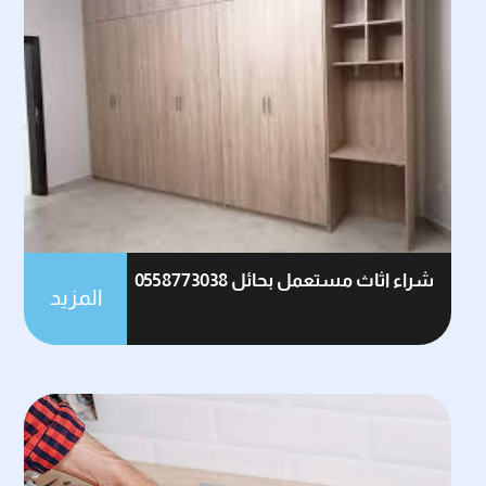
شراء اثاث مستعمل بحائل 0558773038
المزيد