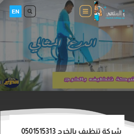
شركة تنظيف بالخرج 0501515313