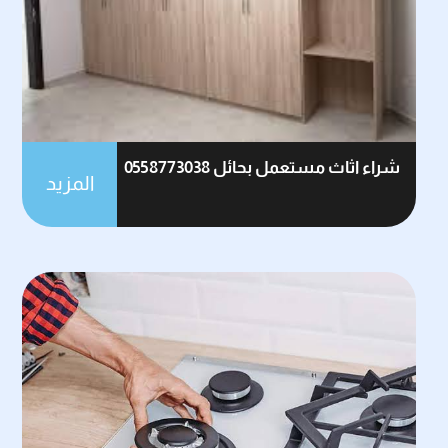
شراء اثاث مستعمل بحائل 0558773038
المزيد