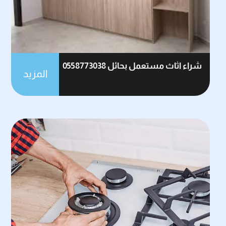
شراء اثاث مستعمل بحائل 0558773038
المزيد