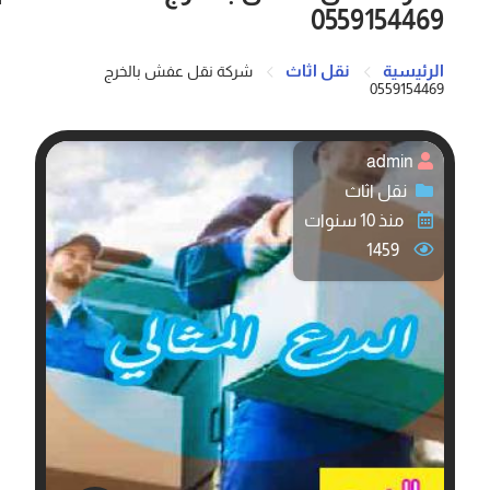
0559154469
الرئيسية
نقل اثاث
شركة نقل عفش بالخرج
0559154469
admin
نقل اثاث
منذ 10 سنوات
1459