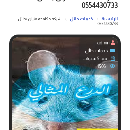
0554430733
الرئيسية
خدمات حائل
شركة مكافحة فئران بحائل
0554430733
admin
خدمات حائل
منذ 5 سنوات
1505