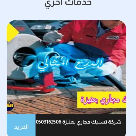
خدمات اخري
شركة تسليك مجاري بعنيزة 0503162506
المزيد