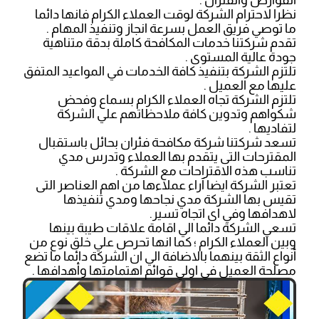
القوارض والفئران .
نظرا لاحترام الشركة لوقت العملاء الكرام فانها دائما
ما توصي فريق العمل بسرعة انجاز وتنفيذ المهام .
تقدم شركتنا خدمات المكافحة كاملة بدقة متناهية
جودة عالية المستوى .
تلتزم الشركة بتنفيذ كافة الخدمات في المواعيد المتفق
عليها مع العميل .
تلتزم الشركة تجاه العملاء الكرام بسماع وفحض
شكواهم وتدوين كافة ملاحظاتهم علي الشركة
لتفاديها .
تسعد شركتنا شركة مكافحة فئران بحائل باستقبال
المقترحات التى يتقدم بها العملاء وتدرس مدي
تناسب هذه الاقتراحات مع الشركة .
تعتبر الشركة ايضا آراء عملاءها من اهم العناصر التى
تقيس بها الشركة مدي نجاحها ومدي تنفيذها
لاهدافها وفي اى اتجاه تسير.
تسعي الشركة دائما الي اقامة علاقات طيبة بينها
وبين العملاء الكرام ؛ كما انها تحرص علي خلق نوع من
أنواع الثقة بينهما بالاضافة الي ان الشركة دائما ما تضع
مصلحة العميل في اولي قوائم اهتمامتها وأهدافها .