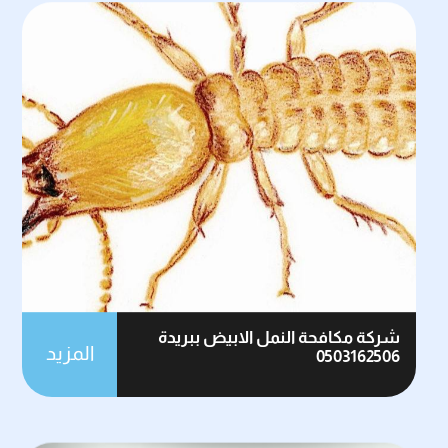
شركة مكافحة النمل الابيض ببريدة
المزيد
0503162506