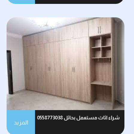
شراء اثاث مستعمل بحائل 0558773038
المزيد