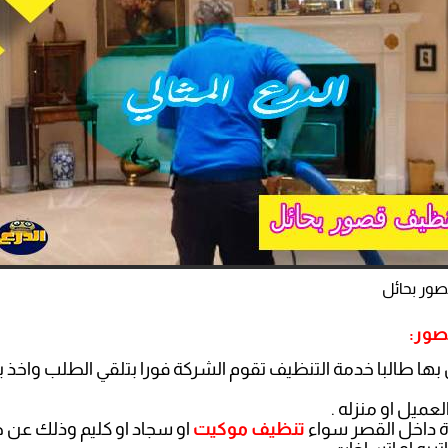
ور بحائل
صور:
بها طالبا خدمة التنظيف تقوم الشركة فورا بتلقي الطلب واخذ 
ميل او منزله .
ة داخل القصر سواء
تنظيف موكيت
او سجاد او كليم وذلك عن طر