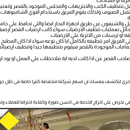
به او اتساخات .
 بتنظيف الكنب والانتريهات والمجلس الموجود بالقصر وتعتبر 
ستقبل الضيوف ولذلك يقوم الفريق باستخدام اقوي الشامبوهات
 .
انتيل والشيفون عن طريق اجهزة البخار ايضا والتى تحافظ علي خا
ل بعمليات تنظيف الارضيات سواء كانت ارضيات القصر ارضية سي
قه او ترسبات من الاتربة علي الارضيات .
ي الفريق امر تنظيفه بالكامل ايا كان نوعه سواء اذا كان المطب
لحمامات الموجودة بالقصر فيقوم بتنظيفها جيدا وتنظيف ارضيا
احب القصر عن اذا كانت لديه اية ملاحظات علي العمل او يود ان
كة اخري لتكتشف بنفسك ان اسعار شركتنا منخفضة كثيرا خاصة في ظل جو
هي تحرص علي اخراج الخدمة في احسن صورة وكفاءة احتراما للعملاء وتقد