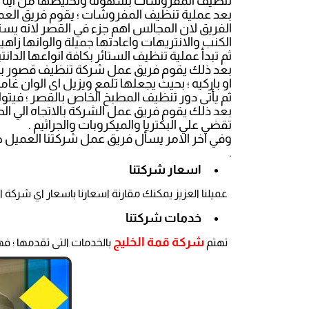
تنظيف المفروشات بسهولة وتخليصها من اية اتر
بعد عملية تنظيف المفروشات ؛ يقوم فريق العمل
الفريق لان المجالس اهم جزء في القصر لانه ي
الكنب والانتريهات واعادتها جميلة والوانها زاهية
ثم تبدأ عملية تنظيف الستائر بكافة انواعها الد
بعد ذلك يقوم فريق عمل شركة تنظيف قصور بحائ
او باركيه ؛ بحيث يجعلها تلمع ويزيل اى الوان غام
ثم يأتى دور تنظيف المطبخ الخاص بالقصر ؛ فيتول
بعد ذلك يقوم فريق عمل الشركة بالاتجاه الي ا
تقضي علي البكتريا والميكروبات والجراثيم .
وفي اخر الامر يسأل فريق عمل شركتنا العميل ص
.
اسعار شركتنا
عميلنا العزيز يمكنك مقارنة اسعارنا باسعار اي شر
خدمات شركتنا
شركة قمة الخليج
تهتم
بالخدمات التى تقدمها ؛ ف