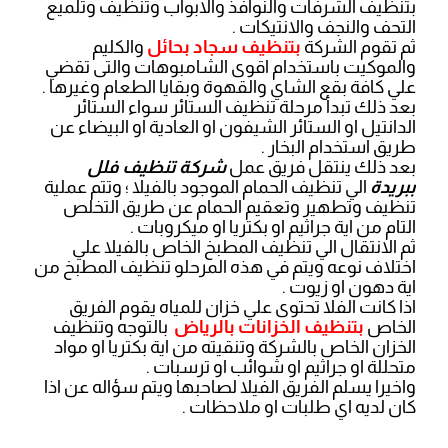
بتنظيف الشرفات والنوافذ والابواب وتنظيف وتلميع
التحف والنجف والانتيكات .
ثم تقوم الشركة
بتنظيف سجاد بحائل
والكليم
والموكيت باستخدام اقوى الشامبوهات والتى تقضي
علي كافة بقع الشاي والقهوة وبقايا الطعام وغيرها .
بعد ذلك تبدأ مرحلة تنظيف الستائر سواء الستائر
الدانتيل او الستائر الشيفون او العادية او البيضاء عن
طريق استخدام البخار .
بعد ذلك ينتقل فريق عمل
شركة تنظيف فلل
ببريدة
الي تنظيف الحمام الموجود بالفيلا ؛ وتتم عملية
تنظيف وتطهير وتعقيم الحمام عن طريق التخلص
التام من اية جراثيم او بكتريا او ميكروبات .
ثم الانتقال الي تنظيف المطبخ الخاص بالفيلا علي
اختلاف نوعه ويتم في هذه المرحلو تنظيف المطبخ من
اية دهون او زيوت .
اذا كانت الفلا تحتوى علي خزان للمياه يقوم الفريق
الخاص
بتنظيف الخزانات بالرياض
بالتوجه وتنظيف
الخزان الخاص بالشركة وتنقيته من اية بكتريا او مواد
متحللة او جراثيم او شوائب او ترسبات .
واخيرا يسلم الفريق الفيلا لصاحبها ويتم سؤاله عن اذا
كان لديه اي طلبات او ملاحظات .