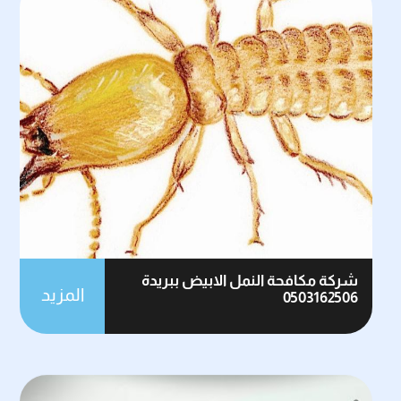
شركة مكافحة النمل الابيض ببريدة
المزيد
0503162506