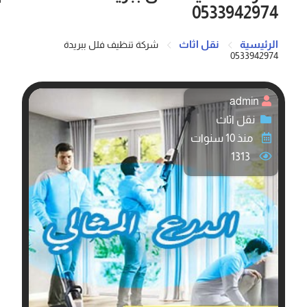
0533942974
الرئيسية
نقل اثاث
شركة تنظيف فلل ببريدة
0533942974
admin
نقل اثاث
منذ 10 سنوات
1313