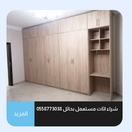
شراء اثاث مستعمل بحائل 0558773038
المزيد